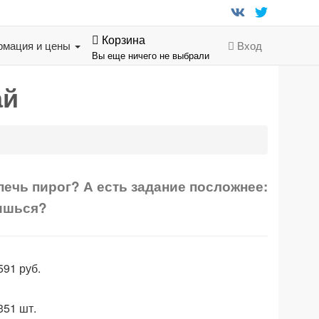
Корзина
мация и цены
Вход
Вы еще ничего не выбрали
ай
печь пирог? А есть задание посложнее:
вишься?
591
руб.
351
шт.